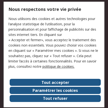
Mentions Légales
Nous respectons votre vie privée
Conditions d'utilisation
Politique de cookies
Nous utilisons des cookies et autres technologies pour
du site
l'analyse statistique de l'utilisation, pour la
Politique de protection
Sécurité des E-mails
personnalisation et pour l’affichage de publicités sur des
des données - Mise à
sites internet tiers. En cliquant sur
jour
« Accepter et fermer», vous acceptez le traitement des
Conditions générales
Politique anti-
cookies non essentiels. Vous pouvez choisir vos cookies
de vente
corruption
en cliquant sur « Paramétrer mes cookies ». Si vous ne le
souhaitez pas, cliquez sur « Tout refuser ». Cela peut
Campagnes marketing
limiter l’accès à certaines fonctionnalités. Pour en savoir
plus, consultez notre
politique de cookies.
A propos de RS
A propos de RS France
Evénements
Tout accepter
Le groupe RS Group Plc
Presse
Paramétrer les cookies
RS dans le monde
Démarche RSE
Tout refuser
Nous rejoindre
RS Particuliers