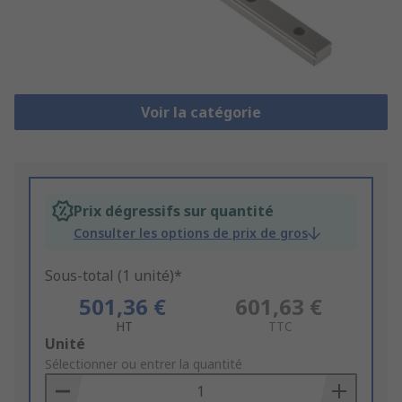
Voir la catégorie
Prix dégressifs sur quantité
Consulter les options de prix de gros
Sous-total (1 unité)*
501,36 €
601,63 €
HT
TTC
Add
Unité
to
Sélectionner ou entrer la quantité
Basket