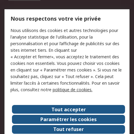
Mentions Légales
Nous respectons votre vie privée
Conditions d'utilisation
Politique de cookies
Nous utilisons des cookies et autres technologies pour
du site
l'analyse statistique de l'utilisation, pour la
Politique de protection
Sécurité des E-mails
personnalisation et pour l’affichage de publicités sur des
des données - Mise à
sites internet tiers. En cliquant sur
jour
« Accepter et fermer», vous acceptez le traitement des
Conditions générales
Politique anti-
cookies non essentiels. Vous pouvez choisir vos cookies
de vente
corruption
en cliquant sur « Paramétrer mes cookies ». Si vous ne le
souhaitez pas, cliquez sur « Tout refuser ». Cela peut
Campagnes marketing
limiter l’accès à certaines fonctionnalités. Pour en savoir
plus, consultez notre
politique de cookies.
A propos de RS
A propos de RS France
Evénements
Tout accepter
Le groupe RS Group Plc
Presse
Paramétrer les cookies
RS dans le monde
Démarche RSE
Tout refuser
Nous rejoindre
RS Particuliers