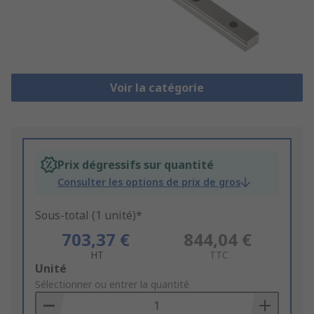
Voir la catégorie
Prix dégressifs sur quantité
Consulter les options de prix de gros
Sous-total (1 unité)*
703,37 €
844,04 €
HT
TTC
Add
Unité
to
Sélectionner ou entrer la quantité
Basket