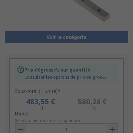
Voir la catégorie
Prix dégressifs sur quantité
Consulter les options de prix de gros
Sous-total (1 unité)*
483,55 €
580,26 €
HT
TTC
Add
Unité
to
Sélectionner ou entrer la quantité
Basket