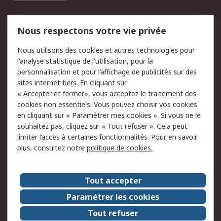
Mentions Légales
Nous respectons votre vie privée
Conditions d'utilisation
Politique de cookies
Nous utilisons des cookies et autres technologies pour
du site
l'analyse statistique de l'utilisation, pour la
Politique de protection
Sécurité des E-mails
personnalisation et pour l’affichage de publicités sur des
des données - Mise à
sites internet tiers. En cliquant sur
jour
« Accepter et fermer», vous acceptez le traitement des
Conditions générales
Politique anti-
cookies non essentiels. Vous pouvez choisir vos cookies
de vente
corruption
en cliquant sur « Paramétrer mes cookies ». Si vous ne le
souhaitez pas, cliquez sur « Tout refuser ». Cela peut
Campagnes marketing
limiter l’accès à certaines fonctionnalités. Pour en savoir
plus, consultez notre
politique de cookies.
A propos de RS
A propos de RS France
Evénements
Tout accepter
Le groupe RS Group Plc
Presse
Paramétrer les cookies
RS dans le monde
Démarche RSE
Tout refuser
Nous rejoindre
RS Particuliers