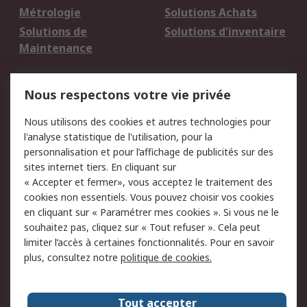
Métrologie
Solutions Achats
Solutions de
Solutions d'inventaire
Maintenance
Mentions Légales
Nous respectons votre vie privée
Conditions d'utilisation
Politique de cookies
Nous utilisons des cookies et autres technologies pour
du site
l'analyse statistique de l'utilisation, pour la
Politique de protection
Sécurité des E-mails
personnalisation et pour l’affichage de publicités sur des
des données - Mise à
sites internet tiers. En cliquant sur
jour
« Accepter et fermer», vous acceptez le traitement des
Conditions générales
Politique anti-
cookies non essentiels. Vous pouvez choisir vos cookies
de vente
corruption
en cliquant sur « Paramétrer mes cookies ». Si vous ne le
souhaitez pas, cliquez sur « Tout refuser ». Cela peut
Campagnes marketing
limiter l’accès à certaines fonctionnalités. Pour en savoir
plus, consultez notre
politique de cookies.
A propos de RS
A propos de RS France
Evénements
Tout accepter