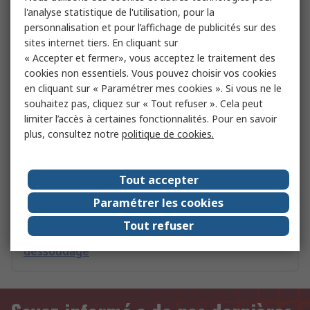
l'analyse statistique de l'utilisation, pour la
Buse d'aspiration de soudage RS PRO 1 Buse de
personnalisation et pour l’affichage de publicités sur des
dessoudage
sites internet tiers. En cliquant sur
« Accepter et fermer», vous acceptez le traitement des
cookies non essentiels. Vous pouvez choisir vos cookies
en cliquant sur « Paramétrer mes cookies ». Si vous ne le
Tête de dessoudage 90W Antex Electronics pour
souhaitez pas, cliquez sur « Tout refuser ». Cela peut
Stations de soudage Antex
limiter l’accès à certaines fonctionnalités. Pour en savoir
plus, consultez notre
politique de cookies.
Outils électriques Soudage et brasage
Tout accepter
Paramétrer les cookies
Accessoire de soudure Weller Tube à vide pour
Tout refuser
station de soudage pour Stations de
dessoudage