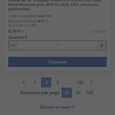
Panne de fer à souder Weller ETP 0.8 mm 34.5 mm,
Rond émoussé pour WEP70, LR20, LR21 (ancienne
génération)
Code commande RS
661-138
Référence fabricant
4ETP-1
Sous-total (1 unité)
6,70 €
HT
6,70 €/unité
Quantité
Ajouter
1
2
3
165
Résultats par page
20
50
100
Retour en haut