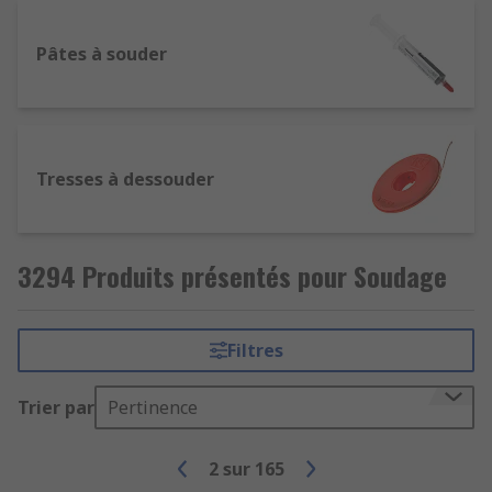
récupérer un composant, il existe des outils
qui peuvent être utilisés pour retirer la
Pâtes à souder
soudure. Une tresse en fil de cuivre fin
appelée tresse ou mèche de dessoudage est
placée sur la soudure et chauffée. Une fois
que la soudure est liquéfiée, elle est ensuite
Tresses à dessouder
absorbée par la tresse en cuivre.
3294 Produits présentés pour Soudage
Filtres
Trier par
Pertinence
2
sur
165