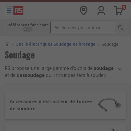
0
Références fabricant
/
Outils électriques Soudage et brasage
/
Soudage
Soudage
RS propose une large gamme d'outils de
soudage
et de
dessoudage
qui inclut des fers à souder,
des stations de dessoudage et de soudage,
pannes, outils de dessoudage et équipement
d'extraction de fumée. Nous stockons également
Accessoires d'extracteur de fumée
tous les consommables, du flux de soudure aux
de soudure
fils d'étain de fabricants de confiance, y compris
Weller et notre propre marque RS PRO.