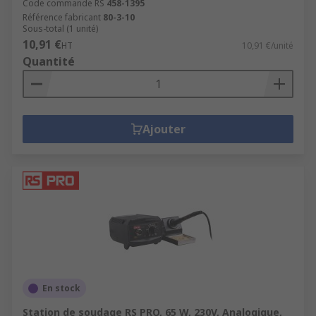
Code commande RS
458-1395
Référence fabricant
80-3-10
Sous-total (1 unité)
10,91 €
HT
10,91 €/unité
Quantité
Ajouter
En stock
Station de soudage RS PRO, 65 W, 230V, Analogique,