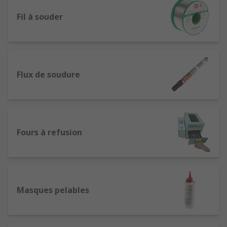
généralement utilisés pour souder des
Fil à souder
transistors, des fils, ou des pads sur les
cartes de circuit imprimé (CI).
Pannes de fer à souder
: disponibles avec
différents styles de pointes qui varient en
taille, plage d'angle et de température, en
Flux de soudure
fonction de l'application requise.
Stations de soudage
: comprend
généralement un fer à souder avec un
support, une alimentation et un thermostat
Fours à refusion
et un thermomètre de contrôle. Elles sont
disponibles en petite taille, dans des
versions relativement peu coûteuses qui
peuvent être utilisées par les amateurs à la
maison. On trouve aussi des modèles de
Masques pelables
grande taille et d'usage intensif pour une
utilisation professionnelle en atelier
comme en usine.