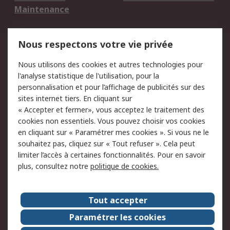
Maintenance
Mentions Légales
Nous respectons votre vie privée
Conditions d'utilisation
Politique de cookies
Nous utilisons des cookies et autres technologies pour
du site
l'analyse statistique de l'utilisation, pour la
Politique de protection
Sécurité des E-mails
personnalisation et pour l’affichage de publicités sur des
des données - Mise à
sites internet tiers. En cliquant sur
jour
« Accepter et fermer», vous acceptez le traitement des
Conditions générales
Politique anti-
cookies non essentiels. Vous pouvez choisir vos cookies
de vente
corruption
en cliquant sur « Paramétrer mes cookies ». Si vous ne le
souhaitez pas, cliquez sur « Tout refuser ». Cela peut
Campagnes marketing
limiter l’accès à certaines fonctionnalités. Pour en savoir
plus, consultez notre
politique de cookies.
A propos de RS
A propos de RS France
Evénements
Tout accepter
Le groupe RS Group Plc
Presse
Paramétrer les cookies
RS dans le monde
Démarche RSE